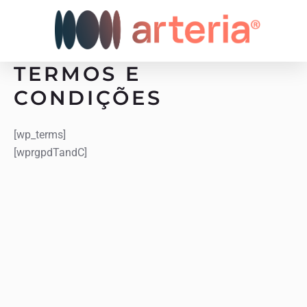
Ir
para
o
conteúdo
TERMOS E
CONDIÇÕES
[wp_terms]
[wprgpdTandC]