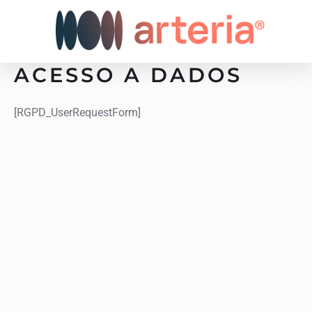
Ir
para
o
conteúdo
ACESSO A DADOS
[RGPD_UserRequestForm]